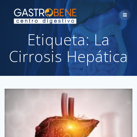
Skip
to
content
Etiqueta:
La
Cirrosis Hepática