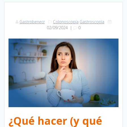
Gastrobenecr
Colonoscopía
Gastroscopía
02/09/2024
|
0
¿Qué hacer (y qué