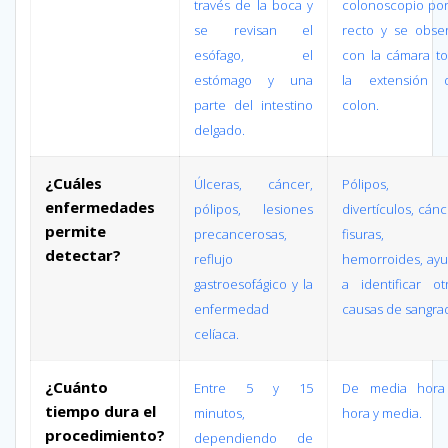
través de la boca y
colonoscopio por
se revisan el
recto y se obse
esófago, el
con la cámara t
estómago y una
la extensión d
parte del intestino
colon.
delgado.
¿Cuáles
Úlceras, cáncer,
Pólipos,
enfermedades
pólipos, lesiones
divertículos, cánc
permite
precancerosas,
fisuras,
detectar?
reflujo
hemorroides, ay
gastroesofágico y la
a identificar ot
enfermedad
causas de sangra
celíaca.
¿Cuánto
Entre 5 y 15
De media hora
tiempo dura el
minutos,
hora y media.
procedimiento?
dependiendo de