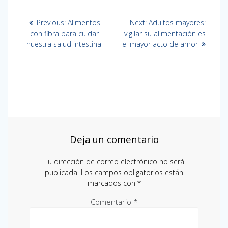
Navegación
Previous
Next
Previous:
Alimentos
Next:
Adultos mayores:
de
post:
post:
con fibra para cuidar
vigilar su alimentación es
nuestra salud intestinal
el mayor acto de amor
entradas
Deja un comentario
Tu dirección de correo electrónico no será
publicada.
Los campos obligatorios están
marcados con
*
Comentario
*