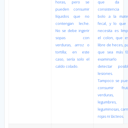
horas, pero se
que da 
pueden consumir
consistencia 
líquidos que no
bolo a la mate
contengan leche.
fecal, y lo que
No se debe ingerir
necesita es limp
sopas con
el colon, que e
verduras, arroz o
libre de heces, p
tortilla; en este
que sea más fá
caso, sería solo el
examinarlo
caldo colado.
detectar posib
lesiones.
Tampoco se pue
consumir fruta
verduras,
legumbres,
leguminosas, car
rojas ni lácteos.