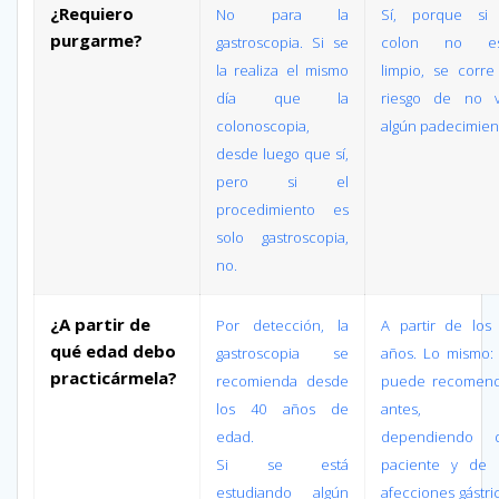
¿Requiero
No para la
Sí, porque si 
purgarme?
gastroscopia. Si se
colon no es
la realiza el mismo
limpio, se corre
día que la
riesgo de no v
colonoscopia,
algún padecimien
desde luego que sí,
pero si el
procedimiento es
solo gastroscopia,
no.
¿A partir de
Por detección, la
A partir de los
qué edad debo
gastroscopia se
años. Lo mismo:
practicármela?
recomienda desde
puede recomend
los 40 años de
antes,
edad.
dependiendo d
Si se está
paciente y de 
estudiando algún
afecciones gástri