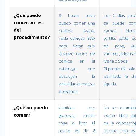
¿Qué puedo
8 horas antes
Los 2 días prev
comer antes
puedo comer una
se puede com
del
comida liviana,
carnes blanca
procedimiento?
nada copiosa. Esto
tortilla, pasta, p
para evitar que
de papa, yuc
queden restos de
camote, galletas t
comida en el
María o Soda.
estómago que
El propio día solo
obstruyan la
permitida la di
visibilidad al realizar
líquida.
el examen.
¿Qué no puedo
Comidas muy
No se recomien
comer?
grasosas, carnes
comer fibra an
rojas o licor. El
de la colonosco
ayuno es de 8
porque esta es