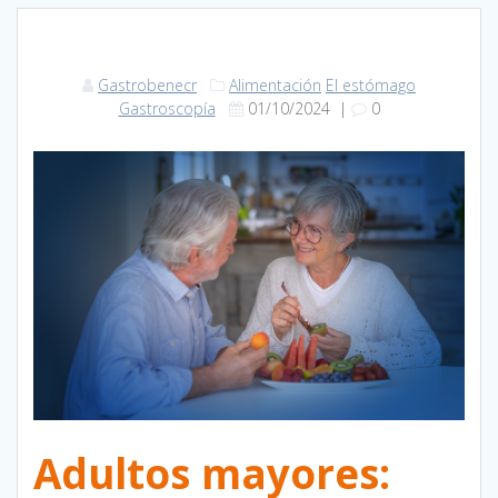
Gastrobenecr
Alimentación
El estómago
Gastroscopía
01/10/2024
|
0
Adultos mayores: