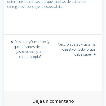
determine las causas, porque muchas de estas son
corregibles”, concluye la especialista.
Navegación
Previous
Previous:
¿Qué hacer (y
Next
Next:
Diabetes y sistema
de
post:
qué no) antes de una
post:
digestivo: todo lo que
gastroscopia y una
debe saber
entradas
colonoscopia?
Deja un comentario