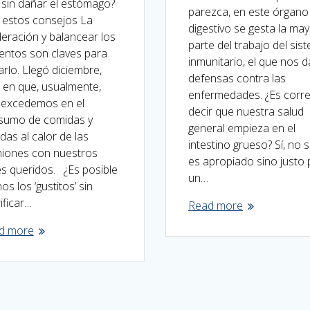
sin dañar el estómago?
parezca, en este órgano
 estos consejos La
digestivo se gesta la ma
ración y balancear los
parte del trabajo del sis
entos son claves para
inmunitario, el que nos d
arlo. Llegó diciembre,
defensas contra las
 en que, usualmente,
enfermedades. ¿Es corr
 excedemos en el
decir que nuestra salud
sumo de comidas y
general empieza en el
das al calor de las
intestino grueso? Sí, no 
niones con nuestros
es apropiado sino justo 
s queridos. ¿Es posible
un…
os los ‘gustitos’ sin
ificar…
Read more
d more