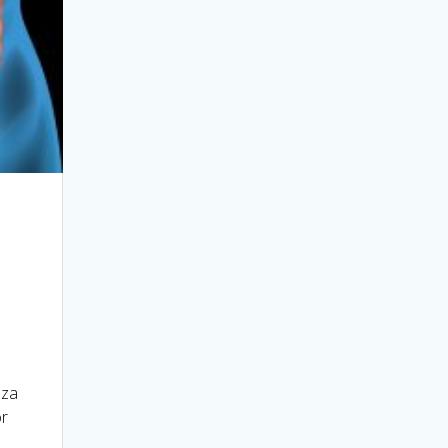
eza
or