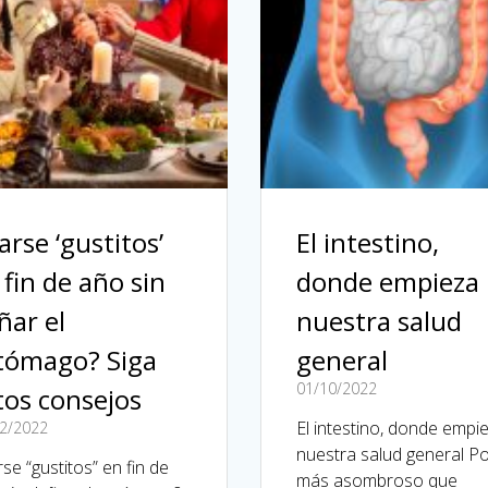
arse ‘gustitos’
El intestino,
 fin de año sin
donde empieza
ñar el
nuestra salud
tómago? Siga
general
01/10/2022
tos consejos
El intestino, donde empi
2/2022
nuestra salud general P
se “gustitos” en fin de
más asombroso que