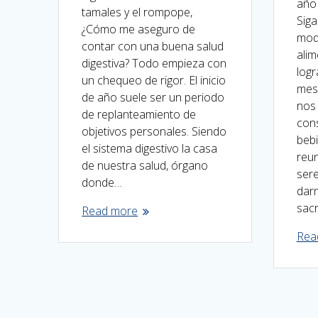
año 
tamales y el rompope,
Siga
¿Cómo me aseguro de
mode
contar con una buena salud
alim
digestiva? Todo empieza con
logr
un chequeo de rigor. El inicio
mes
de año suele ser un periodo
nos
de replanteamiento de
con
objetivos personales. Siendo
bebi
el sistema digestivo la casa
reu
de nuestra salud, órgano
sere
donde…
darn
sacr
Read more
Rea